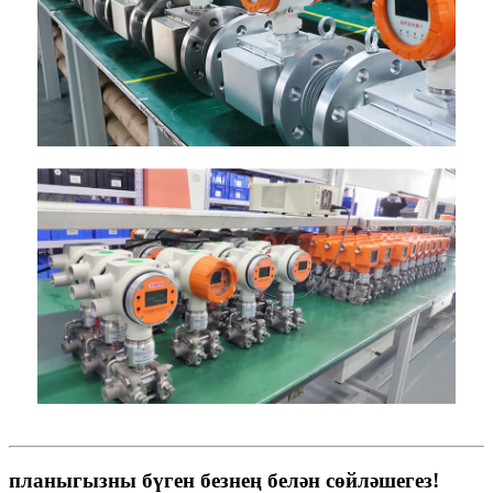
планыгызны бүген безнең белән сөйләшегез!