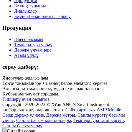
Продукция
Безнең турында
Яңалыклар
Безнең белән элемтәгә чыгу
Продукция
Пресс басымы
Температура үлчәү
Дәрәҗә үлчәмнәре
Агым үлчәү
сорау җибәрү:
Яңартулар алыгыз һәм
Тонзе тәкъдимнәре + Безнең белән элемтәгә керегез
Ахыргы нәтиҗәләрне күрүдән яхшырак нәрсә юк.
Күбрәк мәгълүмат сорадым.
Тикшерү өчен басыгыз
Copyright - 2020-2023 © Xi'an ANCN Smart Instrument
lnc.Барлык хокуклар якланган.
Сайт картасы
-
AMP Mobile
Сыек дәрәҗә үлчәме
,
Дәрәҗә метры
,
Санлы күрсәтү басымы
үлчәү
,
Санлы басым контроллеры
,
Температура тапшыргыч
,
Санлы басым үлчәү
,