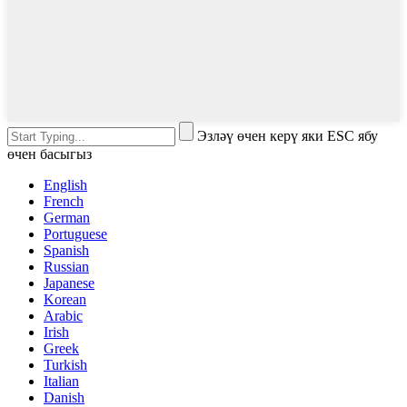
Эзләү өчен керү яки ESC ябу
өчен басыгыз
English
French
German
Portuguese
Spanish
Russian
Japanese
Korean
Arabic
Irish
Greek
Turkish
Italian
Danish