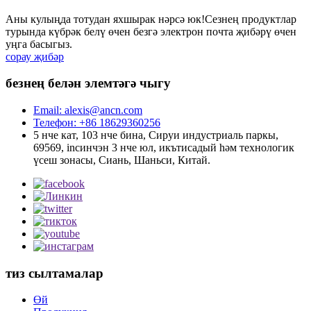
Аны кулыңда тотудан яхшырак нәрсә юк!Сезнең продуктлар
турында күбрәк белү өчен безгә электрон почта җибәрү өчен
уңга басыгыз.
сорау җибәр
безнең белән элемтәгә чыгу
Email: alexis@ancn.com
Телефон: +86 18629360256
5 нче кат, 103 нче бина, Сируи индустриаль паркы,
69569, incинчэн 3 нче юл, икътисадый һәм технологик
үсеш зонасы, Сиань, Шаньси, Китай.
тиз сылтамалар
Өй