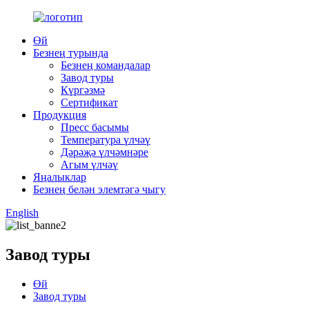
Өй
Безнең турында
Безнең командалар
Завод туры
Күргәзмә
Сертификат
Продукция
Пресс басымы
Температура үлчәү
Дәрәҗә үлчәмнәре
Агым үлчәү
Яңалыклар
Безнең белән элемтәгә чыгу
English
Завод туры
Өй
Завод туры