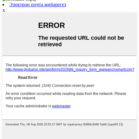
Электрон почта җибәрегез
x